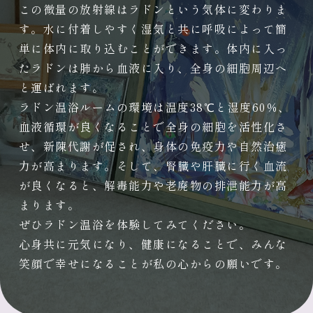
この微量の放射線はラドンという気体に変わりま
す。水に付着しやすく湿気と共に呼吸によって簡
単に体内に取り込むことができます。体内に入っ
たラドンは肺から血液に入り、全身の細胞周辺へ
と運ばれます。
ラドン温浴ルームの環境は温度38℃と湿度60％、
血液循環が良くなることで全身の細胞を活性化さ
せ、新陳代謝が促され、身体の免疫力や自然治癒
力が高まります。そして、
腎臓
や
肝臓に行く血流
が良くなると、解毒能力や老廃物の排泄能力が高
まります。
ぜひラドン温浴を体験してみてください。
心身共に元気になり、健康になることで、みんな
笑顔で幸せになることが私の心からの願いです。