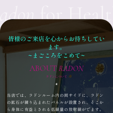
on
for Health
皆様のご来店を心からお待ちしてい
ます。
~まごころをこめて~
ABOUT
RADON
ラドンについて
当店では、ラドンルーム内の両サイドに、
ラドン
の鉱石が練り込まれたパネルが設置され、そこか
ら身体に有益とされる低線量の放射線がでます。